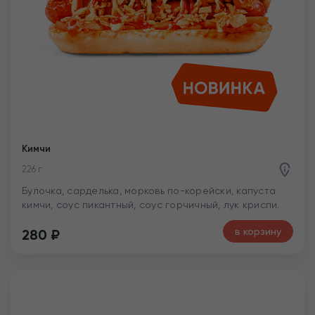
Кимчи
226 г
Булочка, сарделька, морковь по-корейски, капуста
кимчи, соус пикантный, соус горчичный, лук криспи.
в корзину
280
₽