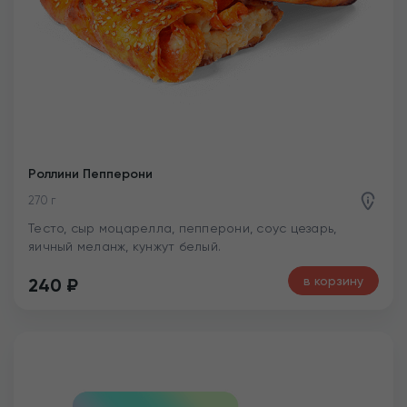
Роллини Пепперони
270 г
Тесто, сыр моцарелла, пепперони, соус цезарь,
яичный меланж, кунжут белый.
в корзину
240
₽