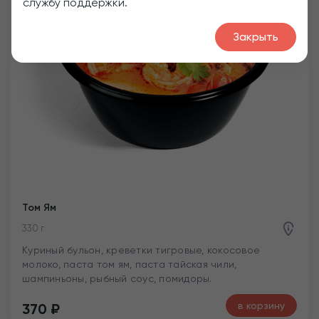
службу поддержки.
Закрыть
Том Ям
330 г
Куриный бульон, креветки тигровые, кокосовое
молоко, паста том ям, паста тайская чили,
шампиньоны, рыбный соус, помидоры.
в корзину
370
₽