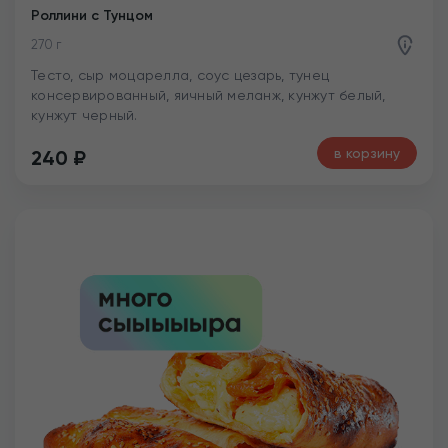
Роллини с Тунцом
270 г
Тесто, сыр моцарелла, соус цезарь, тунец
консервированный, яичный меланж, кунжут белый,
кунжут черный.
в корзину
240
₽