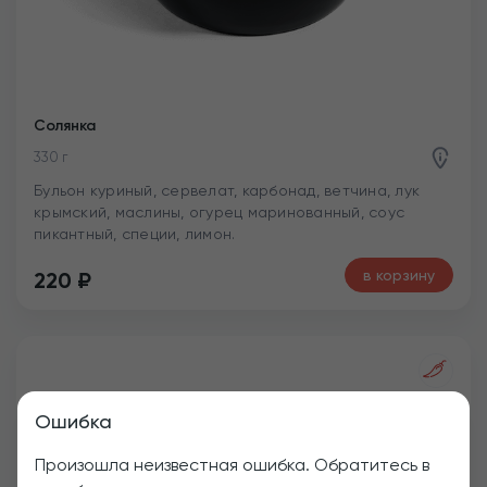
Солянка
330 г
Бульон куриный, сервелат, карбонад, ветчина, лук
крымский, маслины, огурец маринованный, соус
пикантный, специи, лимон.
в корзину
220
₽
Ошибка
Произошла неизвестная ошибка. Обратитесь в