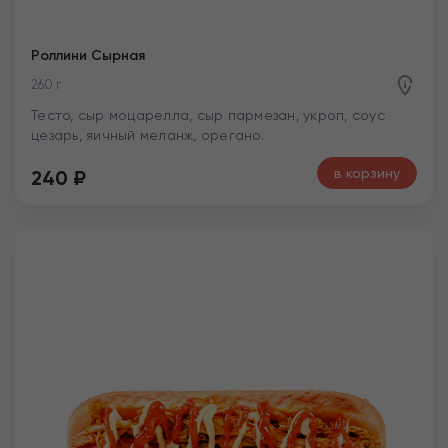
Роллини Сырная
260 г
Тесто, сыр моцарелла, сыр пармезан, укроп, соус
цезарь, яичный меланж, орегано.
в корзину
240
₽