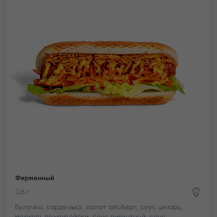
Фирменный
226 г
Булочка, сарделька, салат айсберг, соус цезарь,
морковь по-корейски, соус пикантный, соус