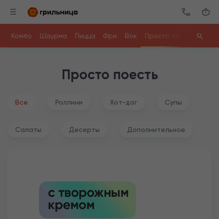
Комбо
Шаурма
Пицца
Фри
Вок
Просто поесть
Ролл
Просто поесть
Все
Роллини
Хот-дог
Супы
Салаты
Десерты
Дополнительное