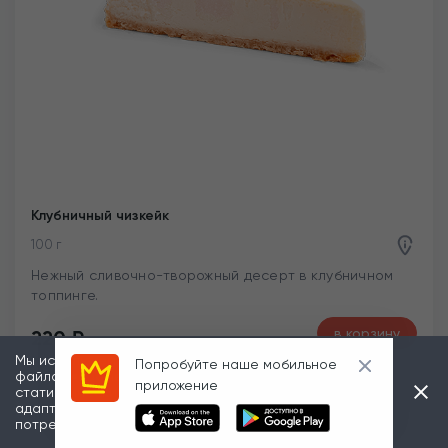
Клубничный чизкейк
100 г
Нежный сливочно-творожный десерт в клубничном
топпинге.
в корзину
220
₽
Мы используем информацию, зарегистрированную в
Попробуйте наше мобильное
файлах «cookies», в частности, в рекламных и
приложение
статистических целях, а также для того, чтобы
адаптировать наши сайты к индивидуальным
потребностям пользователей.