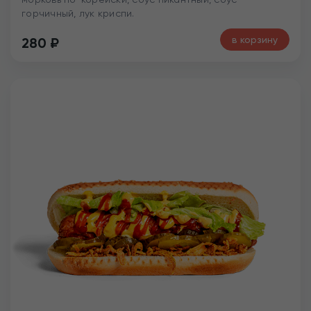
горчичный, лук криспи.
в корзину
280
₽