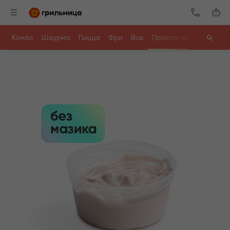
Комбо
Шаурма
Пицца
Фри
Вок
Просто поесть
Ролл