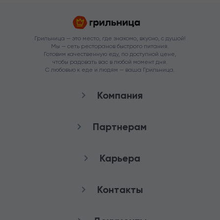
Грильница — это место, где знакомо, вкусно, с душой!
Мы — сеть ресторанов быстрого питания.
Готовим качественную еду, по доступной цене,
чтобы радовать вас в любой момент дня.
С любовью к еде и людям — ваша Грильница.
Компания
О нас
Партнерам
Рестораны
Франшиза
Карьера
Аренда
Стать агентом
Снабжение
качества
Контакты
Работа в Грильнице
Служба заботы