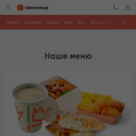
Комбо
Шаурма
Пицца
Фри
Вок
Просто поесть
Ролл
Наше меню