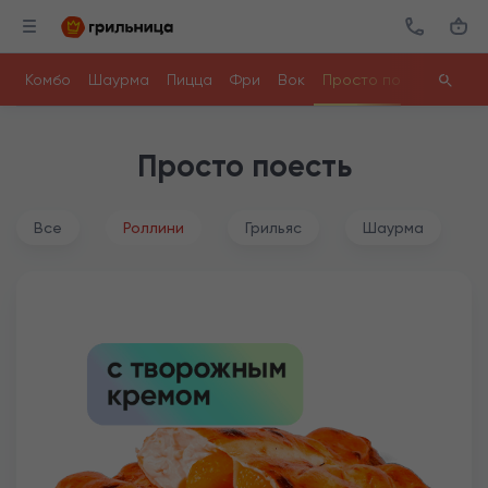
Комбо
Шаурма
Пицца
Фри
Вок
Просто поесть
Ролл
Просто поесть
Все
Роллини
Грильяс
Шаурма