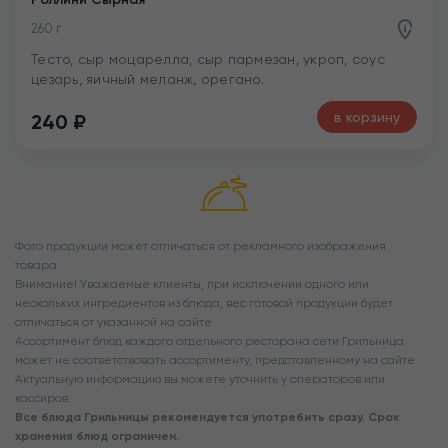
Роллини Сырная
260 г
Тесто, сыр моцарелла, сыр пармезан, укроп, соус
цезарь, яичный меланж, орегано.
в корзину
240
₽
Фото продукции может отличаться от рекламного изображения
товара.
Внимание! Уважаемые клиенты, при исключении одного или
нескольких ингредиентов из блюда, вес готовой продукции будет
отличаться от указанной на сайте
Ассортимент блюд каждого отдельного ресторана сети Грильница
может не соответствовать ассортименту, представленному на сайте.
Актуальную информацию вы можете уточнить у операторов или
кассиров.
Все блюда Грильницы рекомендуется употребить сразу. Срок
хранения блюд ограничен.