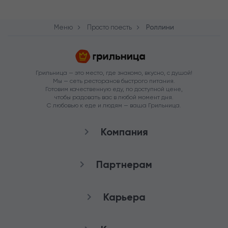
Меню
Просто поесть
Роллини
Грильница — это место, где знакомо, вкусно, с душой!
Мы — сеть ресторанов быстрого питания.
Готовим качественную еду, по доступной цене,
чтобы радовать вас в любой момент дня.
С любовью к еде и людям — ваша Грильница.
Компания
О нас
Партнерам
Рестораны
Франшиза
Карьера
Аренда
Стать агентом
Снабжение
качества