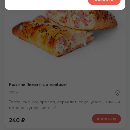
Роллини Пикантные колбаски
270 г
Тесто, сыр моцарелла, сервелат, соус цезарь, яичный
меланж, кунжут черный.
в корзину
240
₽