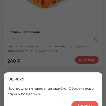
Роллини Пепперони
270 г
Тесто, сыр моцарелла, пепперони, соус цезарь,
яичный меланж, кунжут белый.
в корзину
240
₽
Ошибка
Произошла неизвестная ошибка. Обратитесь в
службу поддержки.
Закрыть