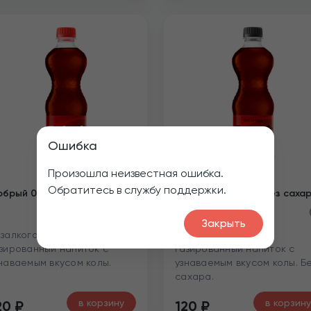
Ошибка
Произошла неизвестная ошибка.
Обратитесь в службу поддержки.
брый 0.5л Кола
Добрый 0.5л Кола без саха
Закрыть
залкогольный
Безалкогольный
зированный напиток с
газированный напиток с
наваемым вкусом колы.
узнаваемым вкусом колы. Б
сахара.
в корзину
в корзину
20
₽
120
₽