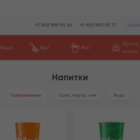
+7 903 990 90 34
+7 903 990 95 77
Просто
Пицца
Фри
Вок
поесть
Напитки
Газированные
Соки, морсы, чаи
Вода