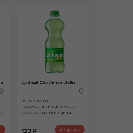
ра
Добрый 0.5л Лимон-Лайм
Безалкогольный
газированный напиток со
ез
вкусом лимона и лайма.
в корзину
120
₽