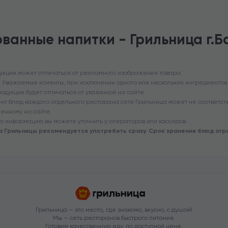
ованные напитки - Грильница г.Б
укции может отличаться от рекламного изображения товара.
 Уважаемые клиенты, при исключении одного или нескольких ингредиентов 
родукции будет отличаться от указанной на сайте
нт блюд каждого отдельного ресторана сети Грильница может не соответств
енному на сайте.
ю информацию вы можете уточнить у операторов или кассиров.
а Грильницы рекомендуется употребить сразу. Срок хранения блюд огр
Грильница — это место, где знакомо, вкусно, с душой!
Мы — сеть ресторанов быстрого питания.
Готовим качественную еду, по доступной цене,