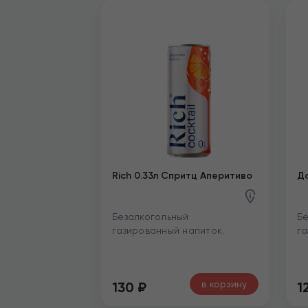
Rich 0.33л Спритц Аперитиво
До
Безалкогольный
Бе
газированный напиток.
га
в корзину
130
₽
1