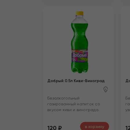
Добрый 0.5л Киви-Виноград
До
Безалкогольный
Бе
газированный напиток со
га
вкусом киви и винограда.
уз
в корзину
120
₽
1