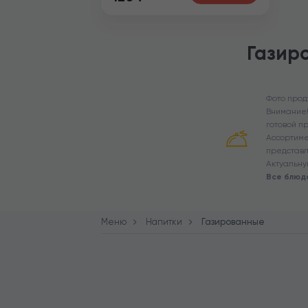
Газир
Фото прод
Внимание!
готовой п
Ассортиме
представл
Актуальну
Все блюд
Меню
Напитки
Газированные