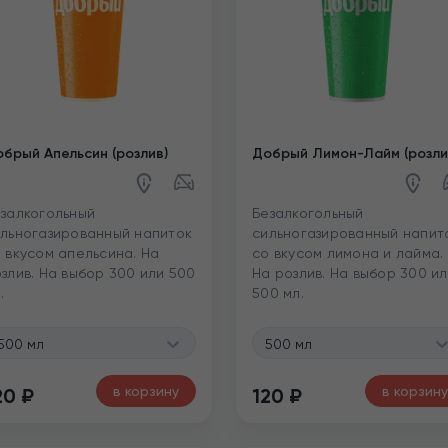
брый Апельсин (розлив)
Добрый Лимон-Лайм (розли
залкогольный
Безалкогольный
льногазированный напиток
сильногазированный напит
 вкусом апельсина. На
со вкусом лимона и лайма.
злив. На выбор 300 или 500
На розлив. На выбор 300 и
.
500 мл.
500 мл
500 мл
в корзину
в корзину
20
₽
120
₽