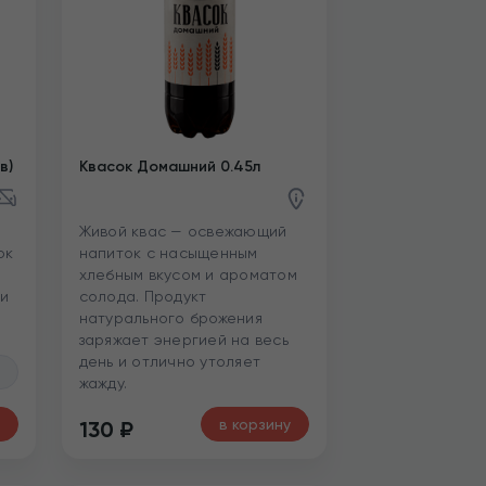
в)
Квасок Домашний 0.45л
Живой квас — освежающий
ок
напиток с насыщенным
хлебным вкусом и ароматом
ли
солода. Продукт
натурального брожения
заряжает энергией на весь
день и отлично утоляет
жажду.
в корзину
130
₽