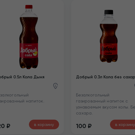
брый 0.5л Кола Дыня
Добрый 0.3л Кола без саха
залкогольный
Безалкогольный
зированный напиток.
газированный напиток с
узнаваемым вкусом колы. Б
сахара.
в корзину
в корзину
20
₽
100
₽