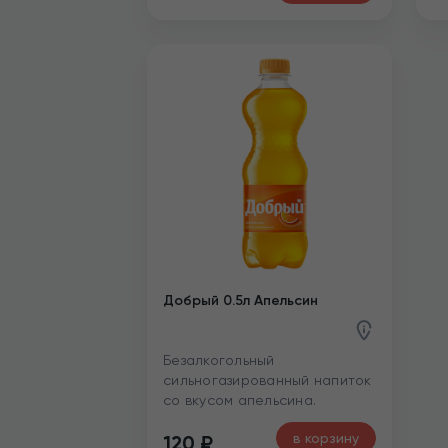
Добрый 0.5л Апельсин
Безалкогольный
сильногазированный напиток
со вкусом апельсина.
в корзину
120
₽