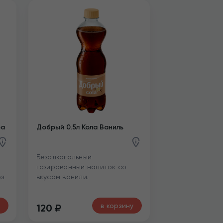
ра
Добрый 0.5л Кола Ваниль
Безалкогольный
газированный напиток со
ез
вкусом ванили.
в корзину
120
₽