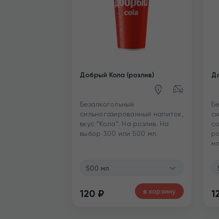
Добрый Кола (розлив)
До
Безалкогольный
Бе
сильногазированный напиток,
си
вкус “Кола”. На розлив. На
со
выбор 300 или 500 мл.
ро
мл
500 мл
в корзину
120
₽
1