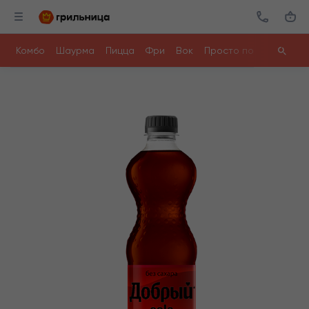
Комбо
Шаурма
Пицца
Фри
Вок
Просто поесть
Ролл