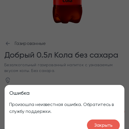
Газированные
Добрый 0.5л Кола без сахара
Безалкогольный газированный напиток с узнаваемым
вкусом колы. Без сахара.
Ошибка
Произошла неизвестная ошибка. Обратитесь в
службу поддержки.
1
120
₽
Закрыть