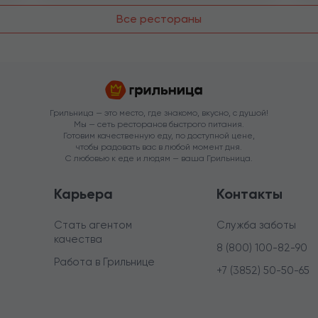
Все рестораны
Грильница — это место, где знакомо, вкусно, с душой!
Мы — сеть ресторанов быстрого питания.
Готовим качественную еду, по доступной цене,
чтобы радовать вас в любой момент дня.
С любовью к еде и людям — ваша Грильница.
Карьера
Контакты
Стать агентом
Служба заботы
качества
8 (800) 100-82-90
Работа в Грильнице
+7 (3852) 50-50-65