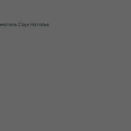
матель Саух Наталья