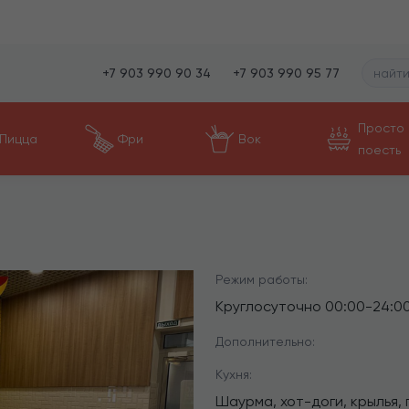
+7 903 990 90 34
+7 903 990 95 77
Просто
Пицца
Фри
Вок
поесть
Режим работы:
Круглосуточно
00:00
-
24:0
Дополнительно:
Кухня:
Шаурма, хот-доги, крылья, 