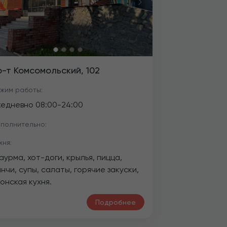
revious
Next
р-т Комсомольский, 102
жим работы:
жедневно
08:00
-
24:00
полнительно:
хня:
урма, хот-доги, крылья, пицца,
нчи, супы, салаты, горячие закуски,
онская кухня.
Подробнее