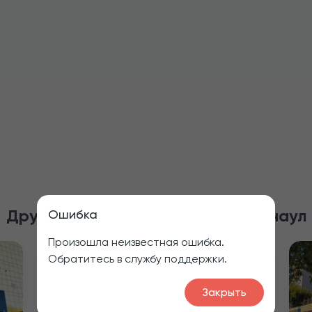
Другие рестораны в городе
Барнаул
Ошибка
Произошла неизвестная ошибка.
Обратитесь в службу поддержки.
Закрыть