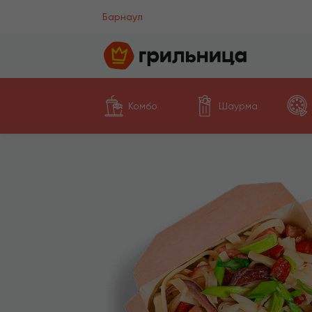
Барнаул
Комбо
Шаурма