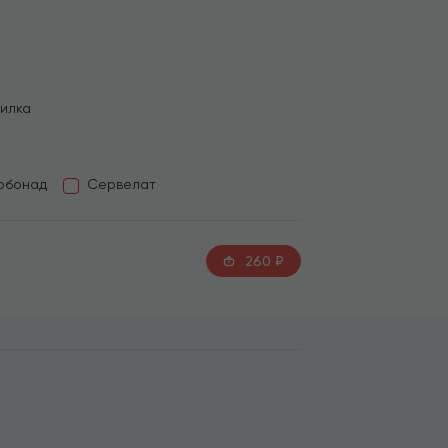
вилка
рбонад
Сервелат
260
₽