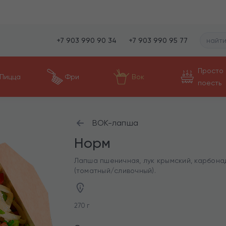
+7 903 990 90 34
+7 903 990 95 77
Просто
Пицца
Фри
Вок
поесть
ВОК-лапша
Норм
Лапша пшеничная, лук крымский, карбонад
(томатный/сливочный).
270 г