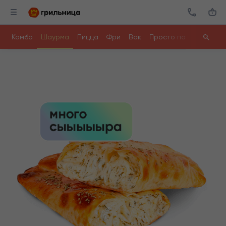
Комбо
Шаурма
Пицца
Фри
Вок
Просто поесть
Ролл