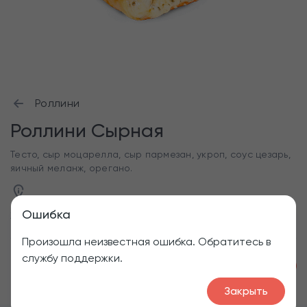
Роллини
Роллини Сырная
Тесто, сыр моцарелла, сыр пармезан, укроп, соус цезарь,
яичный меланж, орегано.
Ошибка
260 г
Произошла неизвестная ошибка. Обратитесь в
службу поддержки.
1
240
₽
Закрыть