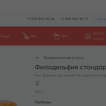
+7 903 990 90 34
+7 903 990 95 77
Просто
Пицца
Фри
Вок
поесть
Традиционные роллы
Филадельфия стандар
Рис, форель, сыр креметте, водоросли но
220 г
Приборы