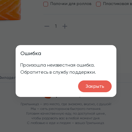
Палочки для роллов
Пластиковая 
1
Ошибка
Произошла неизвестная ошибка.
Обратитесь в службу поддержки.
Филадельфия стандарт
Закрыть
Грильница — это место, где знакомо, вкусно, с душой!
Мы — сеть ресторанов быстрого питания.
Готовим качественную еду, по доступной цене,
чтобы радовать вас в любой момент дня.
С любовью к еде и людям — ваша Грильница.