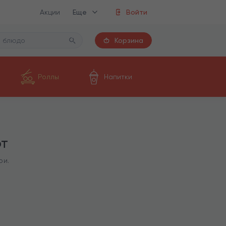
Акции
Еще
Войти
Корзина
Роллы
Напитки
т
ри.