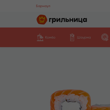
Барнаул
Комбо
Шаурма