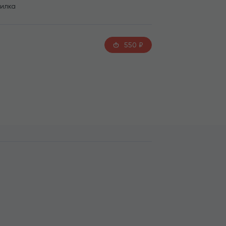
вилка
550
₽