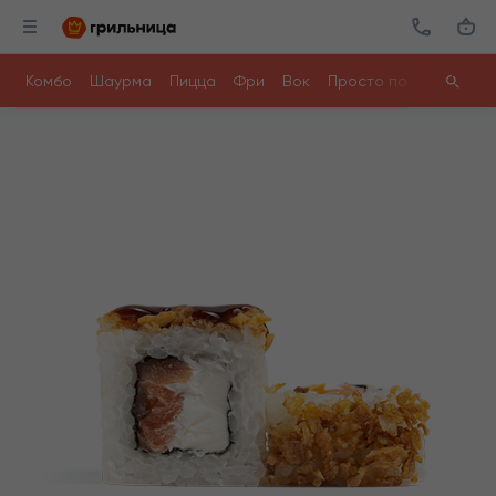
Комбо
Шаурма
Пицца
Фри
Вок
Просто поесть
Ролл