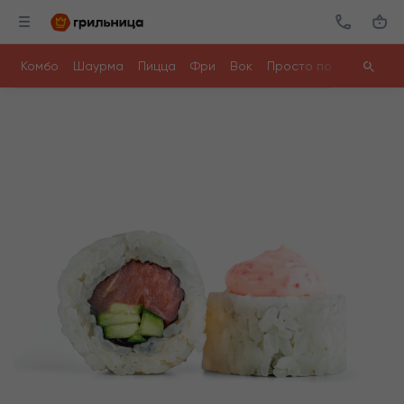
Комбо
Шаурма
Пицца
Фри
Вок
Просто поесть
Ролл