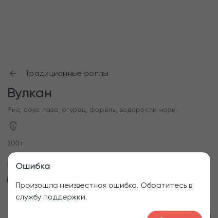
Традиционные роллы
Вулкан
Рис, соус лава, огурец, форель, водоросли нори.
200 г
Приборы
Ошибка
Палочки для роллов
Пластиковая вилка
Произошла неизвестная ошибка. Обратитесь в
службу поддержки.
1
360
₽