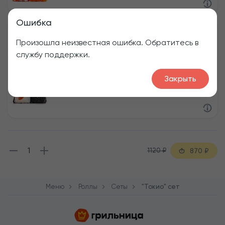
Ошибка
Вулкан
Произошла неизвестная ошибка. Обратитесь в
200 г
службу поддержки.
Закрыть
Карибская диета
170 г
1
1120
₽
870
₽
Меню
Роллы
Сеты
"Токио" сет