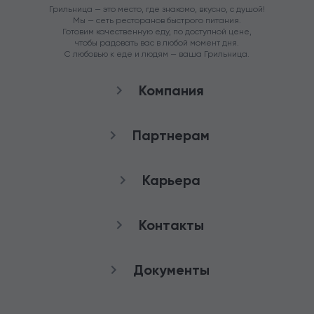
Грильница — это место, где знакомо, вкусно, с душой!
Мы — сеть ресторанов быстрого питания.
Готовим качественную еду, по доступной цене,
чтобы радовать вас в любой момент дня.
С любовью к еде и людям — ваша Грильница.
Компания
О нас
Партнерам
Рестораны
Франшиза
Карьера
Аренда
Стать агентом
Снабжение
качества
Контакты
Работа в Грильнице
Служба заботы
Документы
8 (800) 100-82-90
Публичная оферта
+7 (3852) 50-50-65