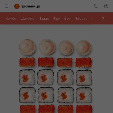
Комбо
Шаурма
Пицца
Фри
Вок
Просто поесть
Ролл