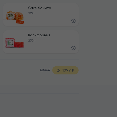
Сяке бонито
215 г
Калифорния
230 г
1290
₽
1099
₽