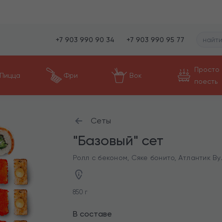
+7 903 990 90 34
+7 903 990 95 77
Просто
Пицца
Фри
Вок
поесть
Сеты
"Базовый" сет
Ролл с беконом, Сяке бонито, Атлантик Вул
850 г
В составе