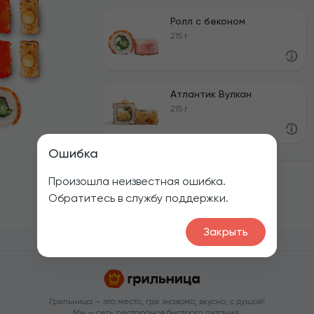
Ролл с беконом
215 г
Атлантик Вулкан
215 г
Ошибка
Произошла неизвестная ошибка.
1
Обратитесь в службу поддержки.
Закрыть
Грильница — это место, где знакомо, вкусно, с душой!
Мы — сеть ресторанов быстрого питания.