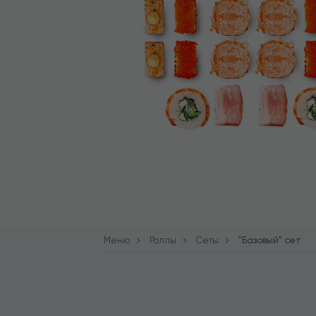
Меню
Роллы
Сеты
"Базовый" сет