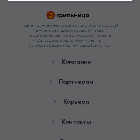
Грильница — это место, где знакомо, вкусно, с душой!
Мы — сеть ресторанов быстрого питания.
Готовим качественную еду, по доступной цене,
чтобы радовать вас в любой момент дня.
С любовью к еде и людям — ваша Грильница.
Компания
О нас
Партнерам
Рестораны
Франшиза
Карьера
Аренда
Стать агентом
Снабжение
качества
Контакты
Работа в Грильнице
Служба заботы