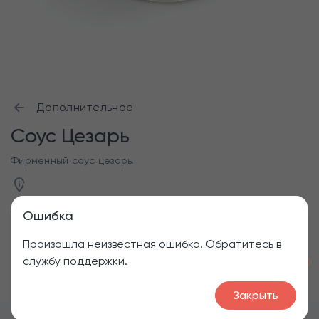
Дополнительное
Соус Цезарь
Фирменный соус цезарь.
50 г
Ошибка
Произошла неизвестная ошибка. Обратитесь в
службу поддержки.
1
50
₽
Закрыть
Меню
Фри
Закуски
Соус Цезарь