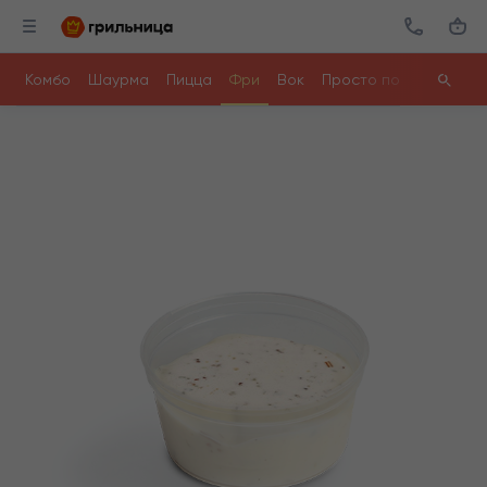
Комбо
Шаурма
Пицца
Фри
Вок
Просто поесть
Ролл