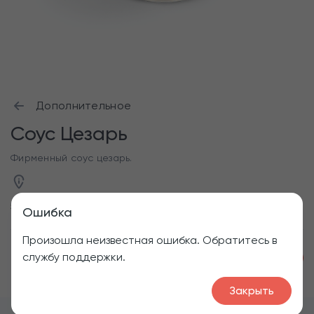
Дополнительное
Соус Цезарь
Фирменный соус цезарь.
50 г
Ошибка
Произошла неизвестная ошибка. Обратитесь в
службу поддержки.
1
50
₽
Закрыть
Меню
Фри
Дополнительное
Соус Цезарь