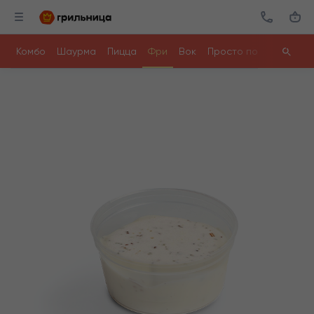
Комбо
Шаурма
Пицца
Фри
Вок
Просто поесть
Ролл