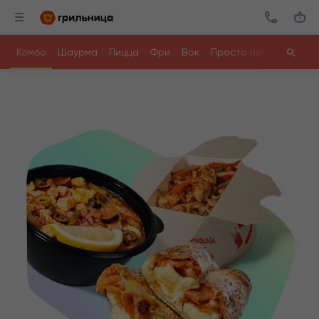
Комбо
Шаурма
Пицца
Фри
Вок
Просто поесть
Ролл