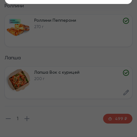
Роллини
Роллини Пепперони
270 г
Лапша
Лапша Вок с курицей
200 г
1
499
₽