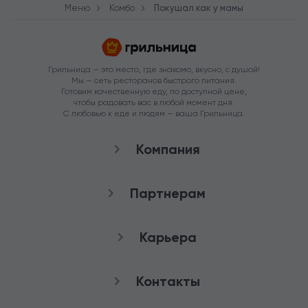
Меню
Комбо
Покушал как у мамы
Грильница — это место, где знакомо, вкусно, с душой!
Мы — сеть ресторанов быстрого питания.
Готовим качественную еду, по доступной цене,
чтобы радовать вас в любой момент дня.
С любовью к еде и людям — ваша Грильница.
Компания
О нас
Партнерам
Рестораны
Франшиза
Карьера
Аренда
Стать агентом
Снабжение
качества
Контакты
Работа в Грильнице
Служба заботы